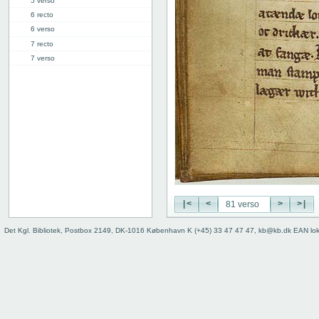
5 verso
6 recto
6 verso
7 recto
7 verso
8 recto
8 verso
9 recto
9 verso
10 recto
10 verso
11 recto
11 verso
12 recto
12 verso
|<
<
>
>|
13 recto
Det Kgl. Bibliotek, Postbox 2149, DK-1016 København K (+45) 33 47 47 47, kb@kb.dk EAN lo
13 verso
14 recto
14 verso
15 recto
15 verso
16 recto
16 verso