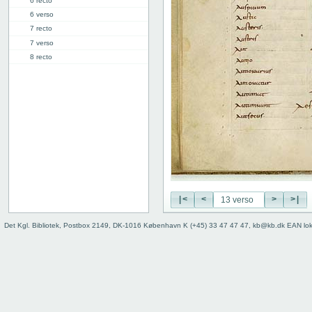
6 recto
6 verso
7 recto
7 verso
8 recto
8 verso
9 recto
9 verso
10 recto
10 verso
11 recto
11 verso
12 recto
12 verso
13 recto
|<
<
>
>|
13 verso
Det Kgl. Bibliotek, Postbox 2149, DK-1016 København K (+45) 33 47 47 47, kb@kb.dk EAN lo
14r: A | B
16r: B | C
27v: "Crepidus" | [lacuna]
28r: | "Defensio"
34r: D |
34v: | E