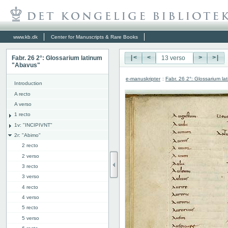
www.kb.dk
Center for Manuscripts & Rare Books
Fabr. 26 2°: Glossarium latinum
|<
<
>
>|
"Abavus"
e-manuskripter
:
Fabr. 26 2°: Glossarium l
Introduction
A recto
A verso
1 recto
1v: "INCIPIVNT"
2r: "Abimo"
2 recto
2 verso
3 recto
3 verso
4 recto
4 verso
5 recto
5 verso