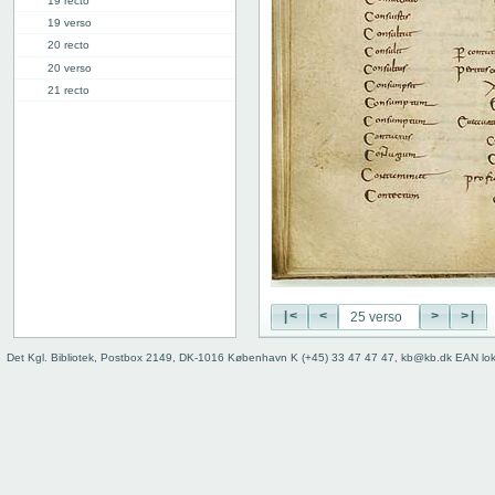
19 recto
19 verso
20 recto
20 verso
21 recto
21 verso
22 recto
22 verso
23 recto
23 verso
24 recto
24 verso
25 recto
25 verso
26 recto
|<
<
>
>|
26 verso
Det Kgl. Bibliotek, Postbox 2149, DK-1016 København K (+45) 33 47 47 47, kb@kb.dk EAN lo
27 recto
27v: "Crepidus" | [lacuna]
28r: | "Defensio"
34r: D |
34v: | E
40v: E | F