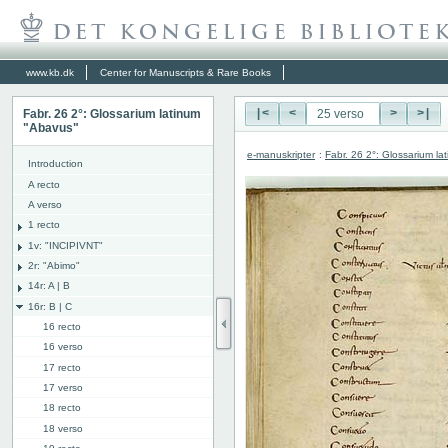
www.kb.dk
Center for Manuscripts & Rare Books
Fabr. 26 2°: Glossarium latinum
|<
<
>
>|
"Abavus"
e-manuskripter
:
Fabr. 26 2°: Glossarium l
Introduction
A recto
A verso
1 recto
1v: "INCIPIVNT"
2r: "Abimo"
14r: A | B
16r: B | C
16 recto
16 verso
17 recto
17 verso
18 recto
18 verso