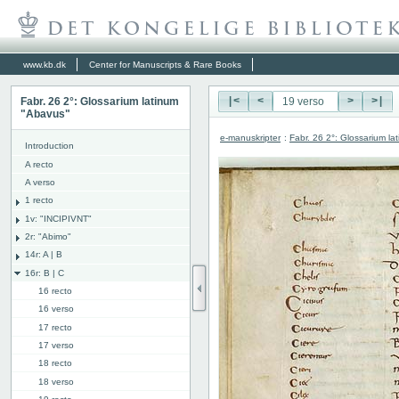
www.kb.dk
Center for Manuscripts & Rare Books
Fabr. 26 2°: Glossarium latinum
|<
<
>
>|
"Abavus"
e-manuskripter
:
Fabr. 26 2°: Glossarium l
Introduction
A recto
A verso
1 recto
1v: "INCIPIVNT"
2r: "Abimo"
14r: A | B
16r: B | C
16 recto
16 verso
17 recto
17 verso
18 recto
18 verso