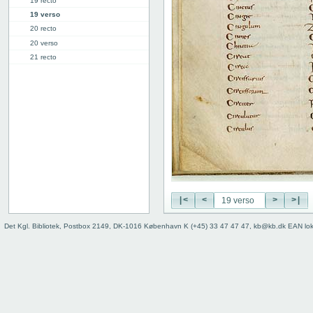
19 recto
19 verso
20 recto
20 verso
21 recto
21 verso
22 recto
22 verso
23 recto
23 verso
24 recto
24 verso
25 recto
25 verso
26 recto
|<
<
>
>|
26 verso
Det Kgl. Bibliotek, Postbox 2149, DK-1016 København K (+45) 33 47 47 47, kb@kb.dk EAN lo
27 recto
27v: "Crepidus" | [lacuna]
28r: | "Defensio"
34r: D |
34v: | E
40v: E | F