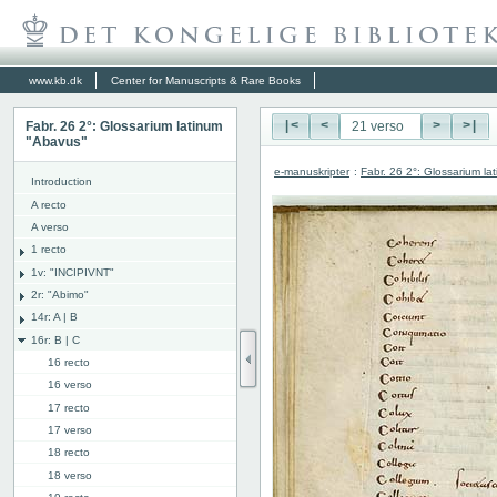
www.kb.dk
Center for Manuscripts & Rare Books
Fabr. 26 2°: Glossarium latinum
|<
<
>
>|
"Abavus"
e-manuskripter
:
Fabr. 26 2°: Glossarium l
Introduction
A recto
A verso
1 recto
1v: "INCIPIVNT"
2r: "Abimo"
14r: A | B
16r: B | C
16 recto
16 verso
17 recto
17 verso
18 recto
18 verso