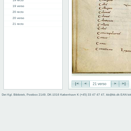
19 recto
19 verso
20 recto
20 verso
21 recto
21 verso
22 recto
22 verso
23 recto
23 verso
24 recto
24 verso
25 recto
25 verso
26 recto
|<
<
>
>|
26 verso
Det Kgl. Bibliotek, Postbox 2149, DK-1016 København K (+45) 33 47 47 47, kb@kb.dk EAN lo
27 recto
27v: "Crepidus" | [lacuna]
28r: | "Defensio"
34r: D |
34v: | E
40v: E | F