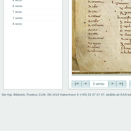
6 recto
6 verso
7 recto
7 verso
8 recto
8 verso
9 recto
9 verso
10 recto
10 verso
11 recto
11 verso
12 recto
12 verso
13 recto
|<
<
>
>|
13 verso
Det Kgl. Bibliotek, Postbox 2149, DK-1016 København K (+45) 33 47 47 47, kb@kb.dk EAN lo
14r: A | B
16r: B | C
27v: "Crepidus" | [lacuna]
28r: | "Defensio"
34r: D |
34v: | E