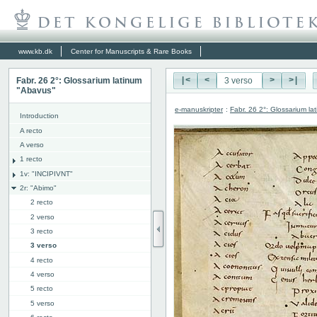
www.kb.dk
Center for Manuscripts & Rare Books
Fabr. 26 2°: Glossarium latinum
|<
<
>
>|
"Abavus"
e-manuskripter
:
Fabr. 26 2°: Glossarium l
Introduction
A recto
A verso
1 recto
1v: "INCIPIVNT"
2r: "Abimo"
2 recto
2 verso
3 recto
3 verso
4 recto
4 verso
5 recto
5 verso