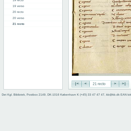
19 recto
19 verso
20 recto
20 verso
21 recto
21 verso
22 recto
22 verso
23 recto
23 verso
24 recto
24 verso
25 recto
25 verso
26 recto
|<
<
>
>|
26 verso
Det Kgl. Bibliotek, Postbox 2149, DK-1016 København K (+45) 33 47 47 47, kb@kb.dk EAN lo
27 recto
27v: "Crepidus" | [lacuna]
28r: | "Defensio"
34r: D |
34v: | E
40v: E | F