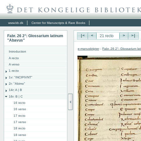
www.kb.dk
Center for Manuscripts & Rare Books
Fabr. 26 2°: Glossarium latinum
|<
<
>
>|
"Abavus"
e-manuskripter
:
Fabr. 26 2°: Glossarium l
Introduction
A recto
A verso
1 recto
1v: "INCIPIVNT"
2r: "Abimo"
14r: A | B
16r: B | C
16 recto
16 verso
17 recto
17 verso
18 recto
18 verso