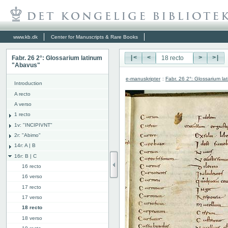
www.kb.dk
Center for Manuscripts & Rare Books
Fabr. 26 2°: Glossarium latinum
|<
<
>
>|
"Abavus"
e-manuskripter
:
Fabr. 26 2°: Glossarium l
Introduction
A recto
A verso
1 recto
1v: "INCIPIVNT"
2r: "Abimo"
14r: A | B
16r: B | C
16 recto
16 verso
17 recto
17 verso
18 recto
18 verso