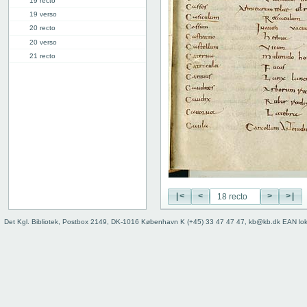
19 recto
19 verso
20 recto
20 verso
21 recto
21 verso
22 recto
22 verso
23 recto
23 verso
24 recto
24 verso
25 recto
25 verso
26 recto
|<
<
>
>|
26 verso
Det Kgl. Bibliotek, Postbox 2149, DK-1016 København K (+45) 33 47 47 47, kb@kb.dk EAN lo
27 recto
27v: "Crepidus" | [lacuna]
28r: | "Defensio"
34r: D |
34v: | E
40v: E | F