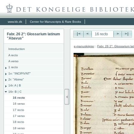
www.kb.dk
Center for Manuscripts & Rare Books
Fabr. 26 2°: Glossarium latinum
|<
<
>
>|
"Abavus"
e-manuskripter
:
Fabr. 26 2°: Glossarium l
Introduction
A recto
A verso
1 recto
1v: "INCIPIVNT"
2r: "Abimo"
14r: A | B
16r: B | C
16 recto
16 verso
17 recto
17 verso
18 recto
18 verso