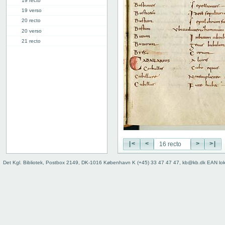
19 recto
19 verso
20 recto
20 verso
21 recto
21 verso
22 recto
22 verso
23 recto
23 verso
24 recto
24 verso
25 recto
25 verso
26 recto
|<
<
>
>|
26 verso
Det Kgl. Bibliotek, Postbox 2149, DK-1016 København K (+45) 33 47 47 47, kb@kb.dk EAN lo
27 recto
27v: "Crepidus" | [lacuna]
28r: | "Defensio"
34r: D |
34v: | E
40v: E | F