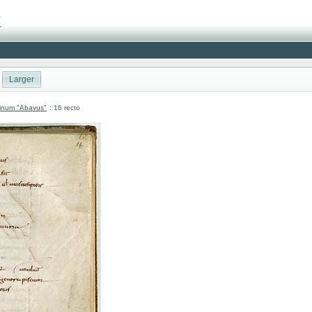
Larger
atinum "Abavus"
: 16 recto