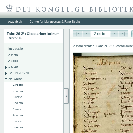
www.kb.dk
Center for Manuscripts & Rare Books
Fabr. 26 2°: Glossarium latinum
|<
<
>
>|
"Abavus"
e-manuskripter
:
Fabr. 26 2°: Glossarium l
Introduction
A recto
A verso
1 recto
1v: "INCIPIVNT"
2r: "Abimo"
2 recto
2 verso
3 recto
3 verso
4 recto
4 verso
5 recto
5 verso