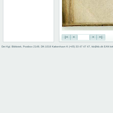
|<
<
>
>|
Det Kgl. Bibliotek, Postbox 2149, DK-1016 København K (+45) 33 47 47 47, kb@kb.dk EAN lo