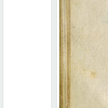
46r: F |
46v: | G
48v: G | H
50v: H | I
59r: I | L
62v: L | ///
Binding