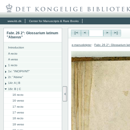
www.kb.dk
Center for Manuscripts & Rare Books
Fabr. 26 2°: Glossarium latinum
|<
<
>
>|
"Abavus"
e-manuskripter
:
Fabr. 26 2°: Glossarium l
Introduction
A recto
A verso
1 recto
1v: "INCIPIVNT"
2r: "Abimo"
14r: A | B
16r: B | C
16 recto
16 verso
17 recto
17 verso
18 recto
18 verso