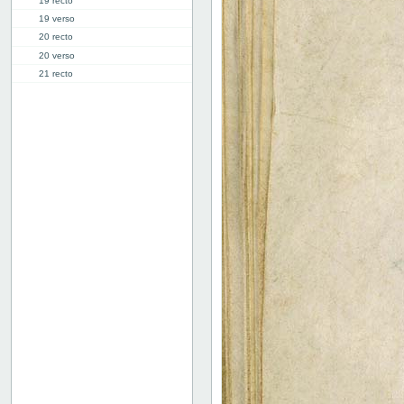
19 recto
19 verso
20 recto
20 verso
21 recto
21 verso
22 recto
22 verso
23 recto
23 verso
24 recto
24 verso
25 recto
25 verso
26 recto
26 verso
27 recto
27v: "Crepidus" | [lacuna]
28r: | "Defensio"
34r: D |
34v: | E
40v: E | F