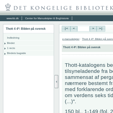
www.kb.dk
Center for Manuskripter & Boghistorie
Thott 4 4º: Biblen på svensk
|<
<
>
>|
Indledning
e-manuskripter
:
Thott 4 4º: Biblen på sven
Bindet
Thott 4 4º: Biblen på svensk
1 recto
Bindets bagside
Thott-katalogens bes
tilsyneladende fra 
sammensat af pergam
nærmere bestemt fra 
med forklarende ord
om verdens seks tid
(...)".
150 bl., 1-149 (fol. 