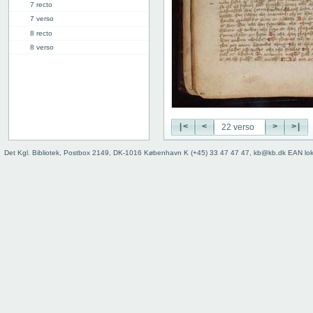
7 recto
7 verso
8 recto
8 verso
9 recto
9 verso
10 recto
10 verso
11 recto
|<
<
>
>|
11 verso
12 recto
Det Kgl. Bibliotek, Postbox 2149, DK-1016 København K (+45) 33 47 47 47, kb@kb.dk EAN lo
12 verso
13 recto
13 verso
14 recto
14 verso
15 recto
15 verso
16 recto
16 verso
17 recto
17 verso