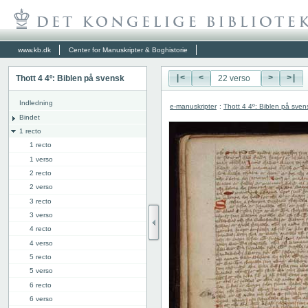
www.kb.dk
Center for Manuskripter & Boghistorie
Thott 4 4º: Biblen på svensk
|<
<
>
>|
Indledning
e-manuskripter
:
Thott 4 4º: Biblen på sven
Bindet
1 recto
1 recto
1 verso
2 recto
2 verso
3 recto
3 verso
4 recto
4 verso
5 recto
5 verso
6 recto
6 verso