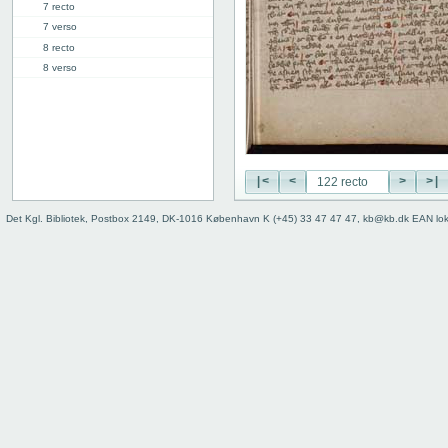
7 recto
7 verso
8 recto
8 verso
9 recto
9 verso
10 recto
10 verso
11 recto
|<
<
>
>|
11 verso
12 recto
Det Kgl. Bibliotek, Postbox 2149, DK-1016 København K (+45) 33 47 47 47, kb@kb.dk EAN lo
12 verso
13 recto
13 verso
14 recto
14 verso
15 recto
15 verso
16 recto
16 verso
17 recto
17 verso