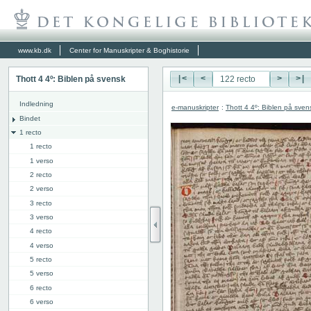
www.kb.dk
Center for Manuskripter & Boghistorie
Thott 4 4º: Biblen på svensk
|<
<
>
>|
Indledning
e-manuskripter
:
Thott 4 4º: Biblen på sven
Bindet
1 recto
1 recto
1 verso
2 recto
2 verso
3 recto
3 verso
4 recto
4 verso
5 recto
5 verso
6 recto
6 verso