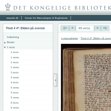
www.kb.dk
Center for Manuskripter & Boghistorie
Thott 4 4º: Biblen på svensk
|<
<
>
>|
Indledning
e-manuskripter
:
Thott 4 4º: Biblen på sven
Bindet
1 recto
1 recto
1 verso
2 recto
2 verso
3 recto
3 verso
4 recto
4 verso
5 recto
5 verso
6 recto
6 verso