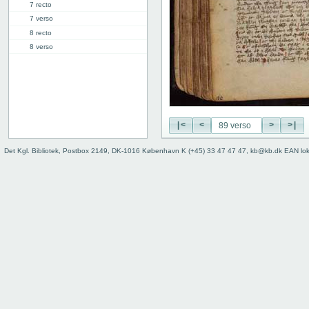
7 recto
7 verso
8 recto
8 verso
9 recto
9 verso
10 recto
10 verso
11 recto
|<
<
>
>|
11 verso
12 recto
Det Kgl. Bibliotek, Postbox 2149, DK-1016 København K (+45) 33 47 47 47, kb@kb.dk EAN lo
12 verso
13 recto
13 verso
14 recto
14 verso
15 recto
15 verso
16 recto
16 verso
17 recto
17 verso