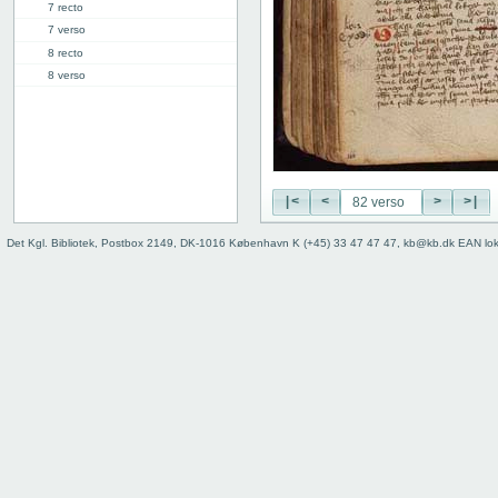
7 recto
7 verso
8 recto
8 verso
9 recto
9 verso
10 recto
10 verso
11 recto
|<
<
>
>|
11 verso
12 recto
Det Kgl. Bibliotek, Postbox 2149, DK-1016 København K (+45) 33 47 47 47, kb@kb.dk EAN lo
12 verso
13 recto
13 verso
14 recto
14 verso
15 recto
15 verso
16 recto
16 verso
17 recto
17 verso