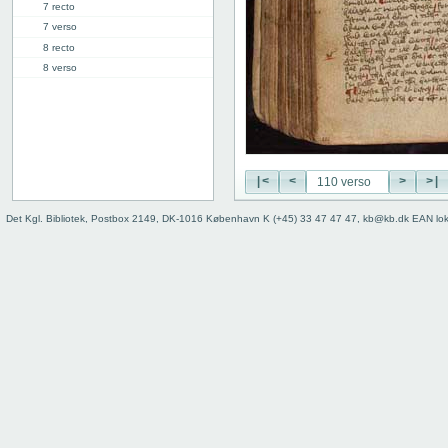
7 recto
7 verso
8 recto
8 verso
9 recto
9 verso
10 recto
10 verso
11 recto
|<
<
>
>|
11 verso
12 recto
Det Kgl. Bibliotek, Postbox 2149, DK-1016 København K (+45) 33 47 47 47, kb@kb.dk EAN lo
12 verso
13 recto
13 verso
14 recto
14 verso
15 recto
15 verso
16 recto
16 verso
17 recto
17 verso