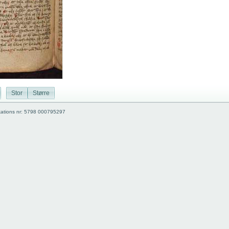
Stor
Større
kations nr: 5798 000795297