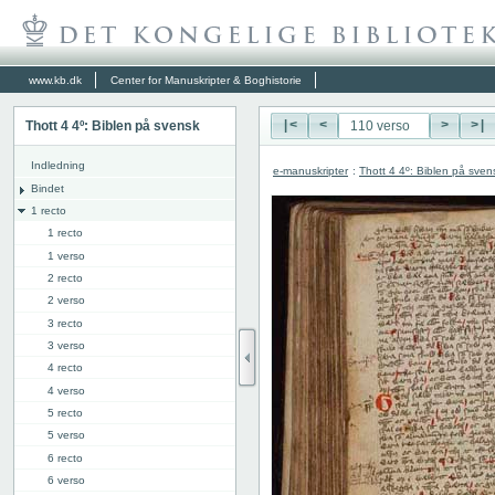
www.kb.dk
Center for Manuskripter & Boghistorie
Thott 4 4º: Biblen på svensk
|<
<
>
>|
Indledning
e-manuskripter
:
Thott 4 4º: Biblen på sven
Bindet
1 recto
1 recto
1 verso
2 recto
2 verso
3 recto
3 verso
4 recto
4 verso
5 recto
5 verso
6 recto
6 verso