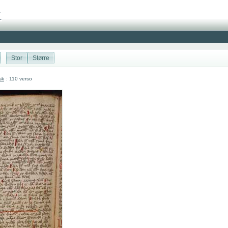
Stor
Større
sk
: 110 verso