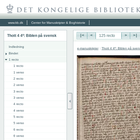
www.kb.dk
Center for Manuskripter & Boghistorie
Thott 4 4º: Biblen på svensk
|<
<
>
>|
Indledning
e-manuskripter
:
Thott 4 4º: Biblen på sven
Bindet
1 recto
1 recto
1 verso
2 recto
2 verso
3 recto
3 verso
4 recto
4 verso
5 recto
5 verso
6 recto
6 verso