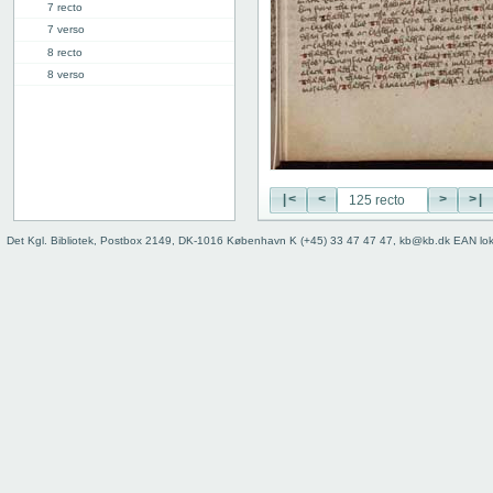
7 recto
7 verso
8 recto
8 verso
9 recto
9 verso
10 recto
10 verso
11 recto
|<
<
>
>|
11 verso
12 recto
Det Kgl. Bibliotek, Postbox 2149, DK-1016 København K (+45) 33 47 47 47, kb@kb.dk EAN lo
12 verso
13 recto
13 verso
14 recto
14 verso
15 recto
15 verso
16 recto
16 verso
17 recto
17 verso