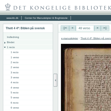
www.kb.dk
Center for Manuskripter & Boghistorie
Thott 4 4º: Biblen på svensk
|<
<
>
>|
Indledning
e-manuskripter
:
Thott 4 4º: Biblen på sven
Bindet
1 recto
1 recto
1 verso
2 recto
2 verso
3 recto
3 verso
4 recto
4 verso
5 recto
5 verso
6 recto
6 verso