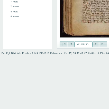
7 recto
7 verso
8 recto
8 verso
9 recto
9 verso
10 recto
10 verso
11 recto
|<
<
>
>|
11 verso
12 recto
Det Kgl. Bibliotek, Postbox 2149, DK-1016 København K (+45) 33 47 47 47, kb@kb.dk EAN lo
12 verso
13 recto
13 verso
14 recto
14 verso
15 recto
15 verso
16 recto
16 verso
17 recto
17 verso