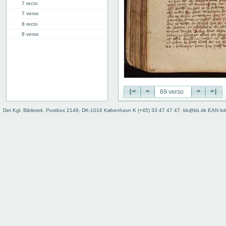
7 recto
7 verso
8 recto
8 verso
9 recto
9 verso
10 recto
10 verso
11 recto
|<
<
>
>|
11 verso
12 recto
Det Kgl. Bibliotek, Postbox 2149, DK-1016 København K (+45) 33 47 47 47, kb@kb.dk EAN lo
12 verso
13 recto
13 verso
14 recto
14 verso
15 recto
15 verso
16 recto
16 verso
17 recto
17 verso