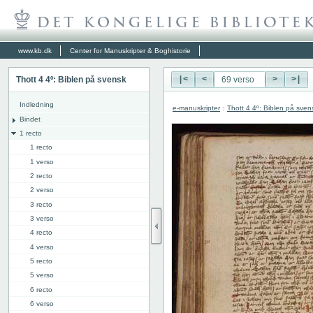
www.kb.dk
Center for Manuskripter & Boghistorie
Thott 4 4º: Biblen på svensk
|<
<
>
>|
Indledning
e-manuskripter
:
Thott 4 4º: Biblen på sven
Bindet
1 recto
1 recto
1 verso
2 recto
2 verso
3 recto
3 verso
4 recto
4 verso
5 recto
5 verso
6 recto
6 verso