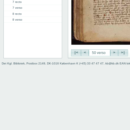
7 recto
7 verso
8 recto
8 verso
9 recto
9 verso
10 recto
10 verso
11 recto
|<
<
>
>|
11 verso
12 recto
Det Kgl. Bibliotek, Postbox 2149, DK-1016 København K (+45) 33 47 47 47, kb@kb.dk EAN lo
12 verso
13 recto
13 verso
14 recto
14 verso
15 recto
15 verso
16 recto
16 verso
17 recto
17 verso