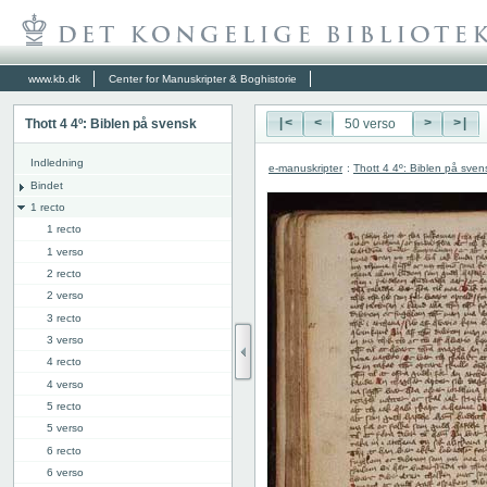
www.kb.dk
Center for Manuskripter & Boghistorie
Thott 4 4º: Biblen på svensk
|<
<
>
>|
Indledning
e-manuskripter
:
Thott 4 4º: Biblen på sven
Bindet
1 recto
1 recto
1 verso
2 recto
2 verso
3 recto
3 verso
4 recto
4 verso
5 recto
5 verso
6 recto
6 verso