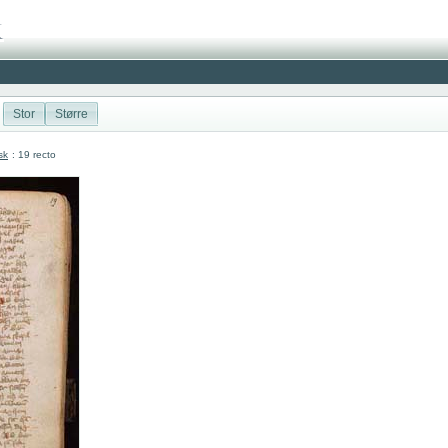
Stor
Større
sk
: 19 recto