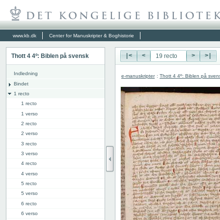
www.kb.dk
Center for Manuskripter & Boghistorie
Thott 4 4º: Biblen på svensk
|<
<
>
>|
Indledning
e-manuskripter
:
Thott 4 4º: Biblen på sven
Bindet
1 recto
1 recto
1 verso
2 recto
2 verso
3 recto
3 verso
4 recto
4 verso
5 recto
5 verso
6 recto
6 verso