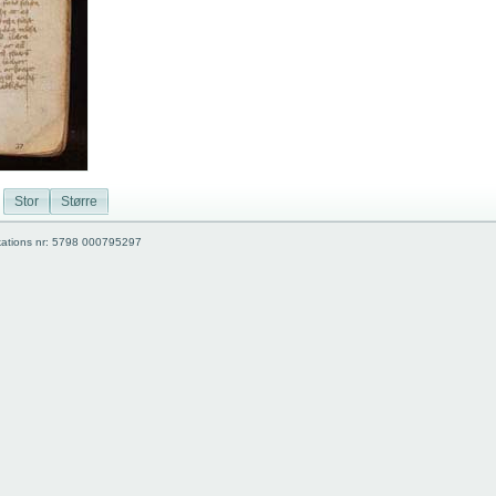
Stor
Større
kations nr: 5798 000795297