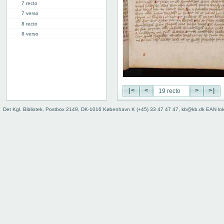
7 recto
7 verso
8 recto
8 verso
9 recto
9 verso
10 recto
10 verso
11 recto
|<
<
>
>|
11 verso
12 recto
Det Kgl. Bibliotek, Postbox 2149, DK-1016 København K (+45) 33 47 47 47, kb@kb.dk EAN lo
12 verso
13 recto
13 verso
14 recto
14 verso
15 recto
15 verso
16 recto
16 verso
17 recto
17 verso