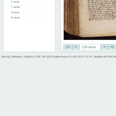
7 recto
7 verso
8 recto
8 verso
9 recto
9 verso
10 recto
10 verso
11 recto
|<
<
>
>|
11 verso
12 recto
Det Kgl. Bibliotek, Postbox 2149, DK-1016 København K (+45) 33 47 47 47, kb@kb.dk EAN lo
12 verso
13 recto
13 verso
14 recto
14 verso
15 recto
15 verso
16 recto
16 verso
17 recto
17 verso