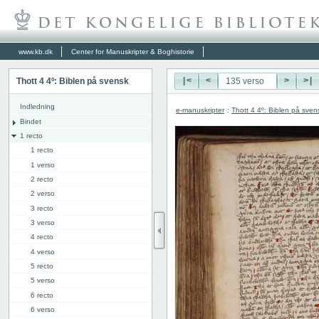
www.kb.dk
Center for Manuskripter & Boghistorie
Thott 4 4º: Biblen på svensk
|<
<
>
>|
Indledning
e-manuskripter
:
Thott 4 4º: Biblen på sven
Bindet
1 recto
1 recto
1 verso
2 recto
2 verso
3 recto
3 verso
4 recto
4 verso
5 recto
5 verso
6 recto
6 verso