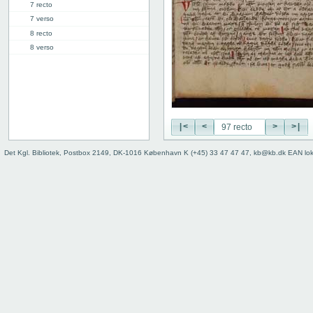
7 recto
7 verso
8 recto
8 verso
9 recto
9 verso
10 recto
10 verso
11 recto
|<
<
>
>|
11 verso
12 recto
Det Kgl. Bibliotek, Postbox 2149, DK-1016 København K (+45) 33 47 47 47, kb@kb.dk EAN lo
12 verso
13 recto
13 verso
14 recto
14 verso
15 recto
15 verso
16 recto
16 verso
17 recto
17 verso