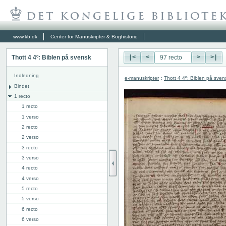
www.kb.dk
Center for Manuskripter & Boghistorie
Thott 4 4º: Biblen på svensk
|<
<
>
>|
Indledning
e-manuskripter
:
Thott 4 4º: Biblen på sven
Bindet
1 recto
1 recto
1 verso
2 recto
2 verso
3 recto
3 verso
4 recto
4 verso
5 recto
5 verso
6 recto
6 verso