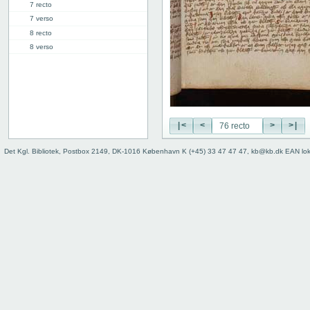
7 recto
7 verso
8 recto
8 verso
9 recto
9 verso
10 recto
10 verso
11 recto
|<
<
>
>|
11 verso
12 recto
Det Kgl. Bibliotek, Postbox 2149, DK-1016 København K (+45) 33 47 47 47, kb@kb.dk EAN lo
12 verso
13 recto
13 verso
14 recto
14 verso
15 recto
15 verso
16 recto
16 verso
17 recto
17 verso