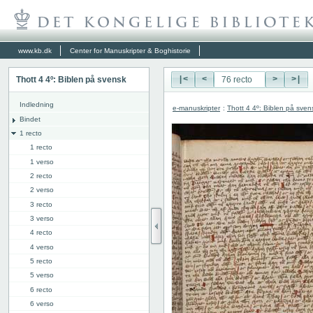
www.kb.dk
Center for Manuskripter & Boghistorie
Thott 4 4º: Biblen på svensk
|<
<
>
>|
Indledning
e-manuskripter
:
Thott 4 4º: Biblen på sven
Bindet
1 recto
1 recto
1 verso
2 recto
2 verso
3 recto
3 verso
4 recto
4 verso
5 recto
5 verso
6 recto
6 verso