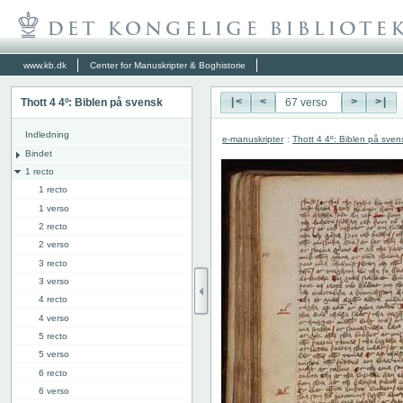
www.kb.dk
Center for Manuskripter & Boghistorie
Thott 4 4º: Biblen på svensk
|<
<
>
>|
Indledning
e-manuskripter
:
Thott 4 4º: Biblen på sven
Bindet
1 recto
1 recto
1 verso
2 recto
2 verso
3 recto
3 verso
4 recto
4 verso
5 recto
5 verso
6 recto
6 verso