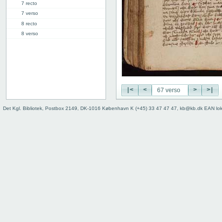
7 recto
7 verso
8 recto
8 verso
9 recto
9 verso
10 recto
10 verso
11 recto
|<
<
>
>|
11 verso
12 recto
Det Kgl. Bibliotek, Postbox 2149, DK-1016 København K (+45) 33 47 47 47, kb@kb.dk EAN lo
12 verso
13 recto
13 verso
14 recto
14 verso
15 recto
15 verso
16 recto
16 verso
17 recto
17 verso