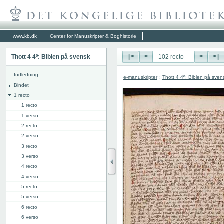
www.kb.dk
Center for Manuskripter & Boghistorie
Thott 4 4º: Biblen på svensk
|<
<
>
>|
Indledning
e-manuskripter
:
Thott 4 4º: Biblen på sven
Bindet
1 recto
1 recto
1 verso
2 recto
2 verso
3 recto
3 verso
4 recto
4 verso
5 recto
5 verso
6 recto
6 verso