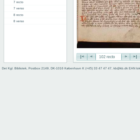
7 recto
7 verso
8 recto
8 verso
9 recto
9 verso
10 recto
10 verso
11 recto
|<
<
>
>|
11 verso
12 recto
Det Kgl. Bibliotek, Postbox 2149, DK-1016 København K (+45) 33 47 47 47, kb@kb.dk EAN lo
12 verso
13 recto
13 verso
14 recto
14 verso
15 recto
15 verso
16 recto
16 verso
17 recto
17 verso