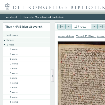
www.kb.dk
Center for Manuskripter & Boghistorie
Thott 4 4º: Biblen på svensk
|<
<
>
>|
Indledning
e-manuskripter
:
Thott 4 4º: Biblen på sven
Bindet
1 recto
1 recto
1 verso
2 recto
2 verso
3 recto
3 verso
4 recto
4 verso
5 recto
5 verso
6 recto
6 verso