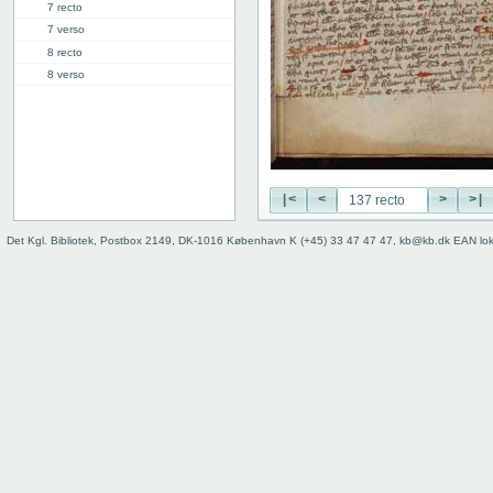
7 recto
7 verso
8 recto
8 verso
9 recto
9 verso
10 recto
10 verso
11 recto
|<
<
>
>|
11 verso
12 recto
Det Kgl. Bibliotek, Postbox 2149, DK-1016 København K (+45) 33 47 47 47, kb@kb.dk EAN lo
12 verso
13 recto
13 verso
14 recto
14 verso
15 recto
15 verso
16 recto
16 verso
17 recto
17 verso