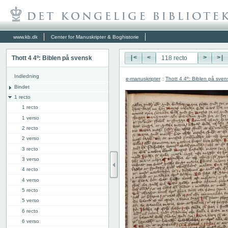
www.kb.dk
Center for Manuskripter & Boghistorie
Thott 4 4º: Biblen på svensk
|<
<
>
>|
Indledning
e-manuskripter
:
Thott 4 4º: Biblen på sven
Bindet
1 recto
1 recto
1 verso
2 recto
2 verso
3 recto
3 verso
4 recto
4 verso
5 recto
5 verso
6 recto
6 verso