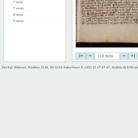
7 recto
7 verso
8 recto
8 verso
9 recto
9 verso
10 recto
10 verso
11 recto
|<
<
>
>|
11 verso
12 recto
Det Kgl. Bibliotek, Postbox 2149, DK-1016 København K (+45) 33 47 47 47, kb@kb.dk EAN lo
12 verso
13 recto
13 verso
14 recto
14 verso
15 recto
15 verso
16 recto
16 verso
17 recto
17 verso