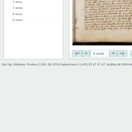
7 recto
7 verso
8 recto
8 verso
9 recto
9 verso
10 recto
10 verso
11 recto
|<
<
>
>|
11 verso
12 recto
Det Kgl. Bibliotek, Postbox 2149, DK-1016 København K (+45) 33 47 47 47, kb@kb.dk EAN lo
12 verso
13 recto
13 verso
14 recto
14 verso
15 recto
15 verso
16 recto
16 verso
17 recto
17 verso