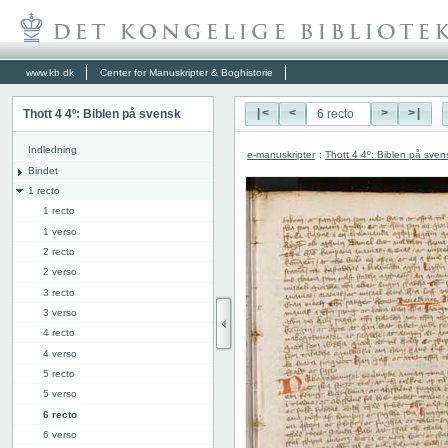
www.kb.dk
Center for Manuskripter & Boghistorie
Thott 4 4º: Biblen på svensk
|<
<
>
>|
Indledning
e-manuskripter
:
Thott 4 4º: Biblen på sven
Bindet
1 recto
1 recto
1 verso
2 recto
2 verso
3 recto
3 verso
4 recto
4 verso
5 recto
5 verso
6 recto
6 verso