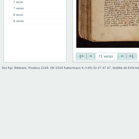
7 recto
7 verso
8 recto
8 verso
9 recto
9 verso
10 recto
10 verso
11 recto
|<
<
>
>|
11 verso
12 recto
Det Kgl. Bibliotek, Postbox 2149, DK-1016 København K (+45) 33 47 47 47, kb@kb.dk EAN lo
12 verso
13 recto
13 verso
14 recto
14 verso
15 recto
15 verso
16 recto
16 verso
17 recto
17 verso