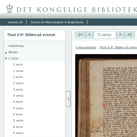
www.kb.dk
Center for Manuskripter & Boghistorie
Thott 4 4º: Biblen på svensk
|<
<
>
>|
Indledning
e-manuskripter
:
Thott 4 4º: Biblen på sven
Bindet
1 recto
1 recto
1 verso
2 recto
2 verso
3 recto
3 verso
4 recto
4 verso
5 recto
5 verso
6 recto
6 verso