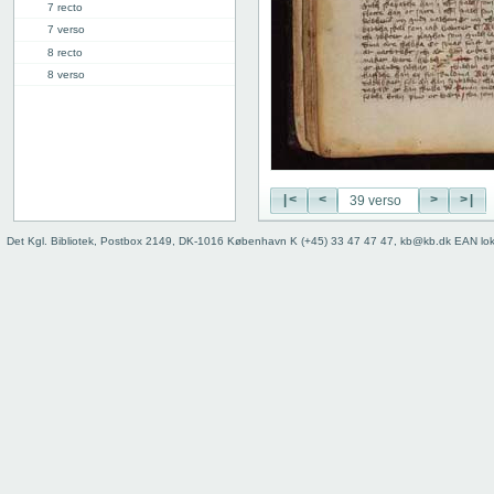
7 recto
7 verso
8 recto
8 verso
9 recto
9 verso
10 recto
10 verso
11 recto
|<
<
>
>|
11 verso
12 recto
Det Kgl. Bibliotek, Postbox 2149, DK-1016 København K (+45) 33 47 47 47, kb@kb.dk EAN lo
12 verso
13 recto
13 verso
14 recto
14 verso
15 recto
15 verso
16 recto
16 verso
17 recto
17 verso