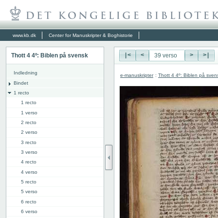
www.kb.dk
Center for Manuskripter & Boghistorie
Thott 4 4º: Biblen på svensk
|<
<
>
>|
Indledning
e-manuskripter
:
Thott 4 4º: Biblen på sven
Bindet
1 recto
1 recto
1 verso
2 recto
2 verso
3 recto
3 verso
4 recto
4 verso
5 recto
5 verso
6 recto
6 verso