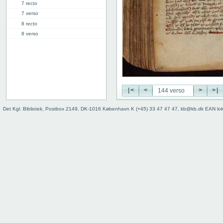
7 recto
7 verso
8 recto
8 verso
9 recto
9 verso
10 recto
10 verso
11 recto
|<
<
>
>|
11 verso
12 recto
Det Kgl. Bibliotek, Postbox 2149, DK-1016 København K (+45) 33 47 47 47, kb@kb.dk EAN lo
12 verso
13 recto
13 verso
14 recto
14 verso
15 recto
15 verso
16 recto
16 verso
17 recto
17 verso