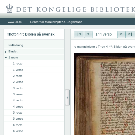
www.kb.dk
Center for Manuskripter & Boghistorie
Thott 4 4º: Biblen på svensk
|<
<
>
>|
Indledning
e-manuskripter
:
Thott 4 4º: Biblen på sven
Bindet
1 recto
1 recto
1 verso
2 recto
2 verso
3 recto
3 verso
4 recto
4 verso
5 recto
5 verso
6 recto
6 verso