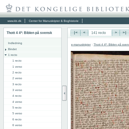
www.kb.dk
Center for Manuskripter & Boghistorie
Thott 4 4º: Biblen på svensk
|<
<
>
>|
Indledning
e-manuskripter
:
Thott 4 4º: Biblen på sven
Bindet
1 recto
1 recto
1 verso
2 recto
2 verso
3 recto
3 verso
4 recto
4 verso
5 recto
5 verso
6 recto
6 verso