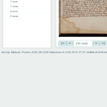
7 recto
7 verso
8 recto
8 verso
9 recto
9 verso
10 recto
10 verso
11 recto
|<
<
>
>|
11 verso
12 recto
Det Kgl. Bibliotek, Postbox 2149, DK-1016 København K (+45) 33 47 47 47, kb@kb.dk EAN lo
12 verso
13 recto
13 verso
14 recto
14 verso
15 recto
15 verso
16 recto
16 verso
17 recto
17 verso