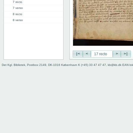
7 recto
7 verso
8 recto
8 verso
9 recto
9 verso
10 recto
10 verso
11 recto
|<
<
>
>|
11 verso
12 recto
Det Kgl. Bibliotek, Postbox 2149, DK-1016 København K (+45) 33 47 47 47, kb@kb.dk EAN lo
12 verso
13 recto
13 verso
14 recto
14 verso
15 recto
15 verso
16 recto
16 verso
17 recto
17 verso