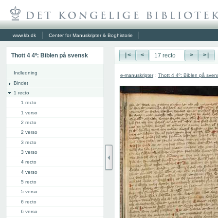
www.kb.dk
Center for Manuskripter & Boghistorie
Thott 4 4º: Biblen på svensk
|<
<
>
>|
Indledning
e-manuskripter
:
Thott 4 4º: Biblen på sven
Bindet
1 recto
1 recto
1 verso
2 recto
2 verso
3 recto
3 verso
4 recto
4 verso
5 recto
5 verso
6 recto
6 verso