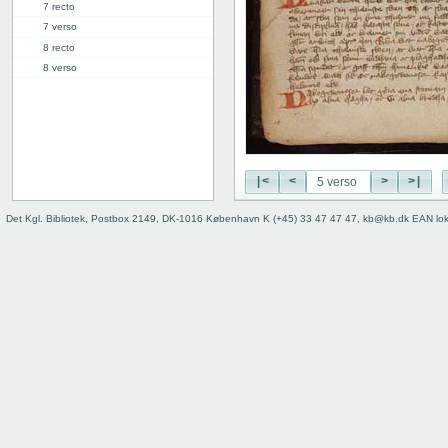
7 recto
7 verso
8 recto
8 verso
9 recto
9 verso
10 recto
10 verso
11 recto
|<
<
>
>|
11 verso
12 recto
Det Kgl. Bibliotek, Postbox 2149, DK-1016 København K (+45) 33 47 47 47, kb@kb.dk EAN lo
12 verso
13 recto
13 verso
14 recto
14 verso
15 recto
15 verso
16 recto
16 verso
17 recto
17 verso