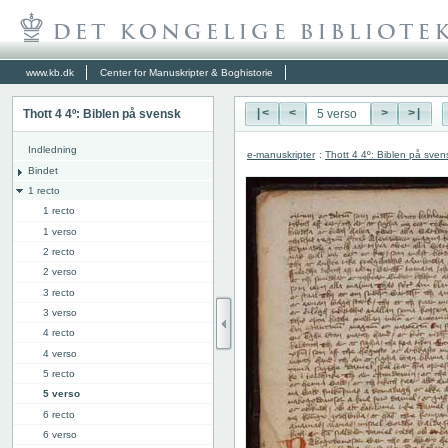
www.kb.dk
Center for Manuskripter & Boghistorie
Thott 4 4º: Biblen på svensk
|<
<
>
>|
Indledning
e-manuskripter
:
Thott 4 4º: Biblen på sven
Bindet
1 recto
1 recto
1 verso
2 recto
2 verso
3 recto
3 verso
4 recto
4 verso
5 recto
5 verso
6 recto
6 verso