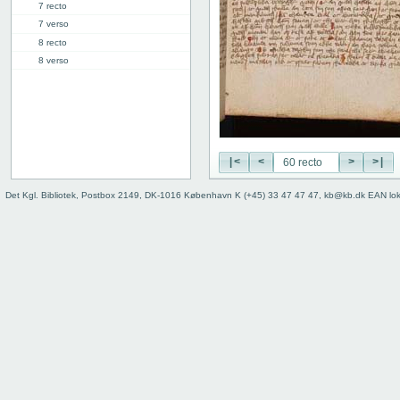
7 recto
7 verso
8 recto
8 verso
9 recto
9 verso
10 recto
10 verso
11 recto
|<
<
>
>|
11 verso
12 recto
Det Kgl. Bibliotek, Postbox 2149, DK-1016 København K (+45) 33 47 47 47, kb@kb.dk EAN lo
12 verso
13 recto
13 verso
14 recto
14 verso
15 recto
15 verso
16 recto
16 verso
17 recto
17 verso