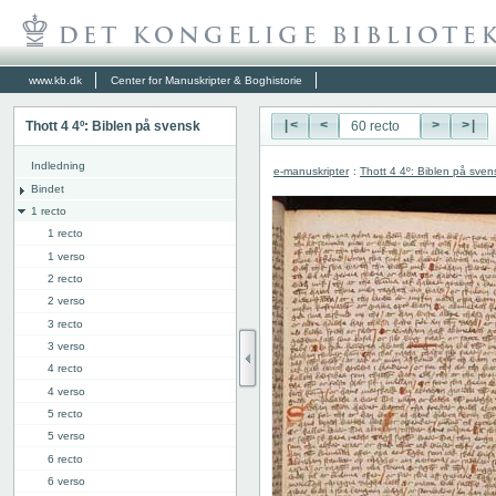
www.kb.dk
Center for Manuskripter & Boghistorie
Thott 4 4º: Biblen på svensk
|<
<
>
>|
Indledning
e-manuskripter
:
Thott 4 4º: Biblen på sven
Bindet
1 recto
1 recto
1 verso
2 recto
2 verso
3 recto
3 verso
4 recto
4 verso
5 recto
5 verso
6 recto
6 verso