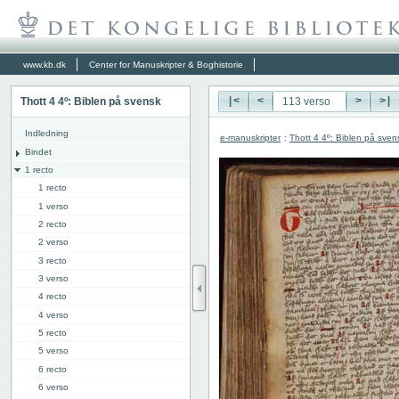
www.kb.dk
Center for Manuskripter & Boghistorie
Thott 4 4º: Biblen på svensk
|<
<
>
>|
Indledning
e-manuskripter
:
Thott 4 4º: Biblen på sven
Bindet
1 recto
1 recto
1 verso
2 recto
2 verso
3 recto
3 verso
4 recto
4 verso
5 recto
5 verso
6 recto
6 verso