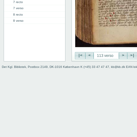
7 recto
7 verso
8 recto
8 verso
9 recto
9 verso
10 recto
10 verso
11 recto
|<
<
>
>|
11 verso
12 recto
Det Kgl. Bibliotek, Postbox 2149, DK-1016 København K (+45) 33 47 47 47, kb@kb.dk EAN lo
12 verso
13 recto
13 verso
14 recto
14 verso
15 recto
15 verso
16 recto
16 verso
17 recto
17 verso