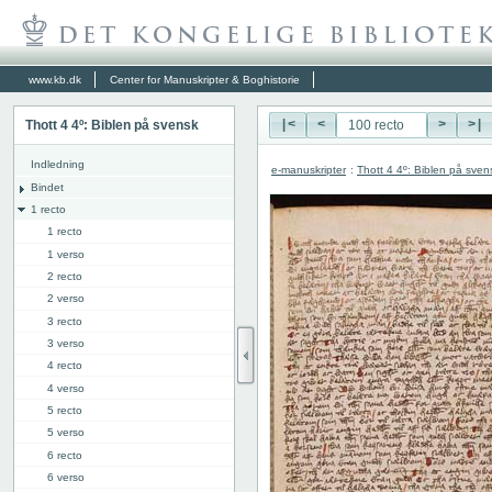
www.kb.dk
Center for Manuskripter & Boghistorie
Thott 4 4º: Biblen på svensk
|<
<
>
>|
Indledning
e-manuskripter
:
Thott 4 4º: Biblen på sven
Bindet
1 recto
1 recto
1 verso
2 recto
2 verso
3 recto
3 verso
4 recto
4 verso
5 recto
5 verso
6 recto
6 verso