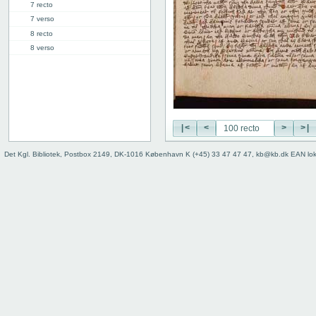
7 recto
7 verso
8 recto
8 verso
9 recto
9 verso
10 recto
10 verso
11 recto
|<
<
>
>|
11 verso
12 recto
Det Kgl. Bibliotek, Postbox 2149, DK-1016 København K (+45) 33 47 47 47, kb@kb.dk EAN lo
12 verso
13 recto
13 verso
14 recto
14 verso
15 recto
15 verso
16 recto
16 verso
17 recto
17 verso