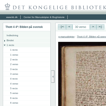
www.kb.dk
Center for Manuskripter & Boghistorie
Thott 4 4º: Biblen på svensk
|<
<
>
>|
Indledning
e-manuskripter
:
Thott 4 4º: Biblen på sven
Bindet
1 recto
1 recto
1 verso
2 recto
2 verso
3 recto
3 verso
4 recto
4 verso
5 recto
5 verso
6 recto
6 verso