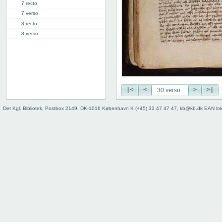
7 recto
7 verso
8 recto
8 verso
9 recto
9 verso
10 recto
10 verso
11 recto
|<
<
>
>|
11 verso
12 recto
Det Kgl. Bibliotek, Postbox 2149, DK-1016 København K (+45) 33 47 47 47, kb@kb.dk EAN lo
12 verso
13 recto
13 verso
14 recto
14 verso
15 recto
15 verso
16 recto
16 verso
17 recto
17 verso