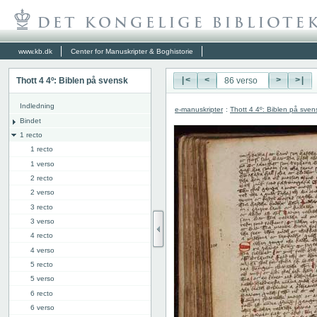
www.kb.dk
Center for Manuskripter & Boghistorie
Thott 4 4º: Biblen på svensk
|<
<
>
>|
Indledning
e-manuskripter
:
Thott 4 4º: Biblen på sven
Bindet
1 recto
1 recto
1 verso
2 recto
2 verso
3 recto
3 verso
4 recto
4 verso
5 recto
5 verso
6 recto
6 verso