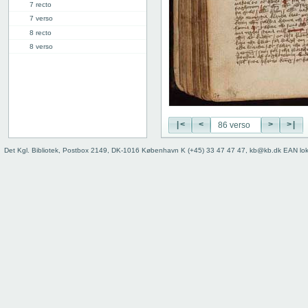
7 recto
7 verso
8 recto
8 verso
9 recto
9 verso
10 recto
10 verso
11 recto
|<
<
>
>|
11 verso
12 recto
Det Kgl. Bibliotek, Postbox 2149, DK-1016 København K (+45) 33 47 47 47, kb@kb.dk EAN lo
12 verso
13 recto
13 verso
14 recto
14 verso
15 recto
15 verso
16 recto
16 verso
17 recto
17 verso