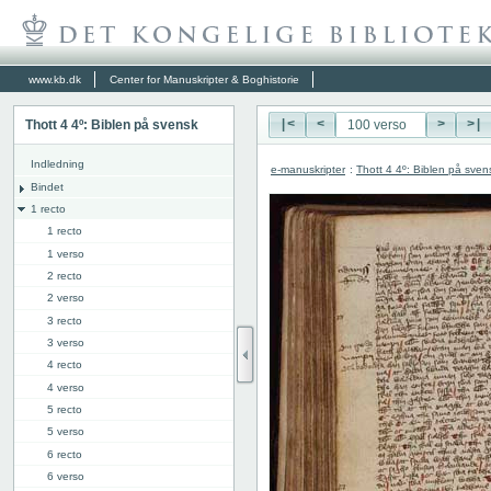
www.kb.dk
Center for Manuskripter & Boghistorie
Thott 4 4º: Biblen på svensk
|<
<
>
>|
Indledning
e-manuskripter
:
Thott 4 4º: Biblen på sven
Bindet
1 recto
1 recto
1 verso
2 recto
2 verso
3 recto
3 verso
4 recto
4 verso
5 recto
5 verso
6 recto
6 verso