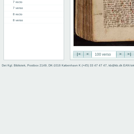
7 recto
7 verso
8 recto
8 verso
9 recto
9 verso
10 recto
10 verso
11 recto
|<
<
>
>|
11 verso
12 recto
Det Kgl. Bibliotek, Postbox 2149, DK-1016 København K (+45) 33 47 47 47, kb@kb.dk EAN lo
12 verso
13 recto
13 verso
14 recto
14 verso
15 recto
15 verso
16 recto
16 verso
17 recto
17 verso