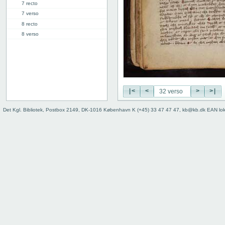
7 recto
7 verso
8 recto
8 verso
9 recto
9 verso
10 recto
10 verso
11 recto
|<
<
>
>|
11 verso
12 recto
Det Kgl. Bibliotek, Postbox 2149, DK-1016 København K (+45) 33 47 47 47, kb@kb.dk EAN lo
12 verso
13 recto
13 verso
14 recto
14 verso
15 recto
15 verso
16 recto
16 verso
17 recto
17 verso