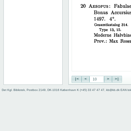
38
39
40
41
42
43
44
45
46
47
48
49
50
|<
<
>
>|
51
52
Det Kgl. Bibliotek, Postbox 2149, DK-1016 København K (+45) 33 47 47 47, kb@kb.dk EAN lo
53
54
55
56
57
58
59