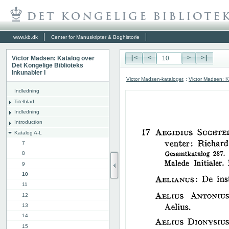
www.kb.dk
Center for Manuskripter & Boghistorie
Victor Madsen: Katalog over
|<
<
>
>|
Det Kongelige Biblioteks
Inkunabler I
Victor Madsen-kataloget
:
Victor Madsen: K
Indledning
Titelblad
Indledning
Introduction
Katalog A-L
7
8
9
10
11
12
13
14
15