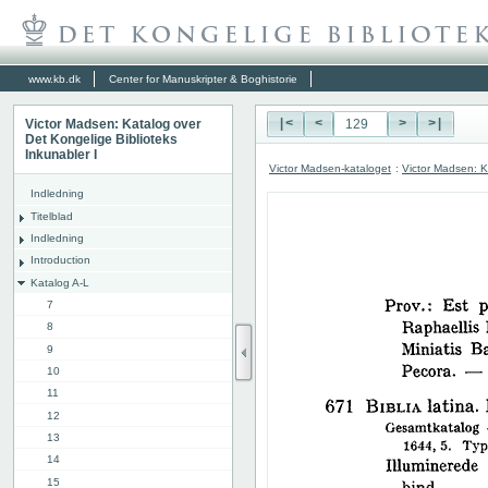
www.kb.dk
Center for Manuskripter & Boghistorie
Victor Madsen: Katalog over
|<
<
>
>|
Det Kongelige Biblioteks
Inkunabler I
Victor Madsen-kataloget
:
Victor Madsen: K
Indledning
Titelblad
Indledning
Introduction
Katalog A-L
7
8
9
10
11
12
13
14
15