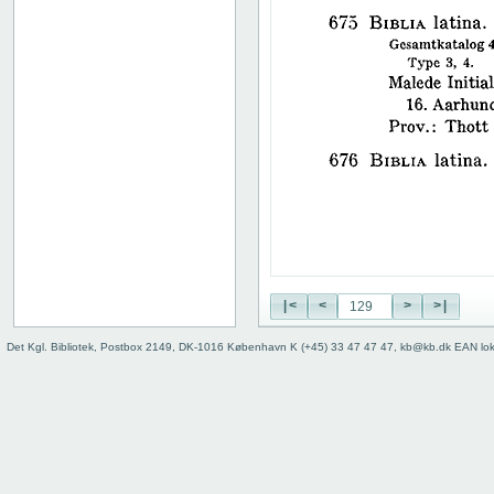
38
39
40
41
42
43
44
45
46
47
48
49
50
|<
<
>
>|
51
52
Det Kgl. Bibliotek, Postbox 2149, DK-1016 København K (+45) 33 47 47 47, kb@kb.dk EAN lo
53
54
55
56
57
58
59