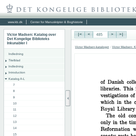
www.kb.dk
Center for Manuskripter & Boghistorie
Victor Madsen: Katalog over
|<
<
>
>|
Det Kongelige Biblioteks
Inkunabler I
Victor Madsen-kataloget
:
Victor Madsen: K
Indledning
Titelblad
Indledning
Introduction
Katalog A-L
7
8
9
10
11
12
13
14
15