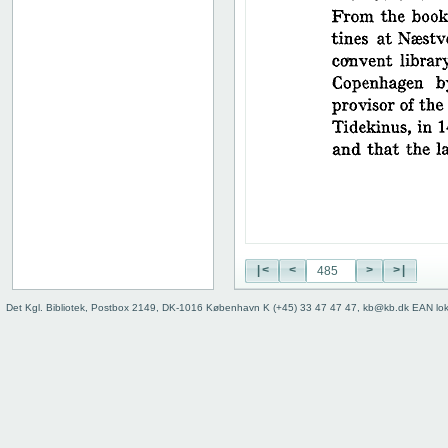
38
39
40
41
42
43
44
45
46
47
48
49
50
|<
<
>
>|
51
52
Det Kgl. Bibliotek, Postbox 2149, DK-1016 København K (+45) 33 47 47 47, kb@kb.dk EAN lo
53
54
55
56
57
58
59