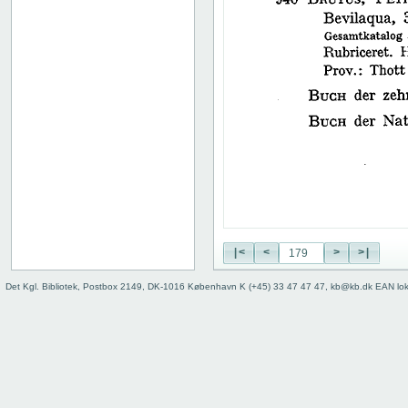
38
39
40
41
42
43
44
45
46
47
48
49
50
|<
<
>
>|
51
52
Det Kgl. Bibliotek, Postbox 2149, DK-1016 København K (+45) 33 47 47 47, kb@kb.dk EAN lo
53
54
55
56
57
58
59