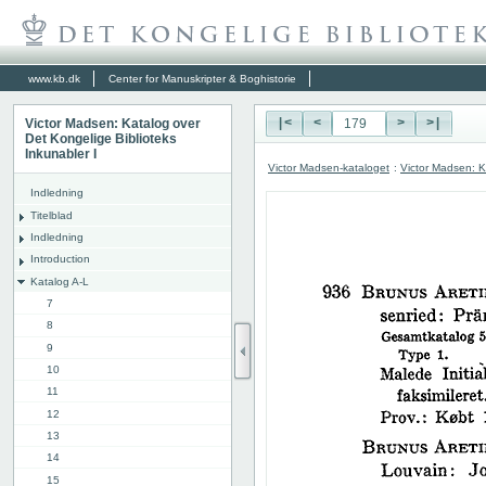
www.kb.dk
Center for Manuskripter & Boghistorie
Victor Madsen: Katalog over
|<
<
>
>|
Det Kongelige Biblioteks
Inkunabler I
Victor Madsen-kataloget
:
Victor Madsen: K
Indledning
Titelblad
Indledning
Introduction
Katalog A-L
7
8
9
10
11
12
13
14
15