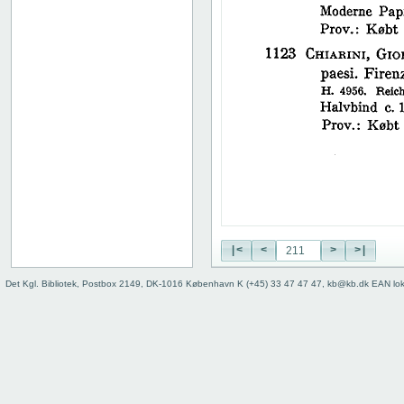
38
39
40
41
42
43
44
45
46
47
48
49
50
|<
<
>
>|
51
52
Det Kgl. Bibliotek, Postbox 2149, DK-1016 København K (+45) 33 47 47 47, kb@kb.dk EAN lo
53
54
55
56
57
58
59