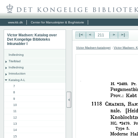
www.kb.dk
Center for Manuskripter & Boghistorie
Victor Madsen: Katalog over
|<
<
>
>|
Det Kongelige Biblioteks
Inkunabler I
Victor Madsen-kataloget
:
Victor Madsen: K
Indledning
Titelblad
Indledning
Introduction
Katalog A-L
7
8
9
10
11
12
13
14
15