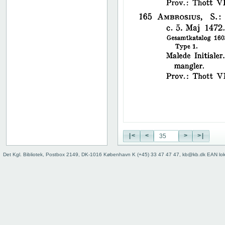
38
39
40
41
42
43
44
45
46
47
48
49
50
|<
<
>
>|
51
52
Det Kgl. Bibliotek, Postbox 2149, DK-1016 København K (+45) 33 47 47 47, kb@kb.dk EAN lo
53
54
55
56
57
58
59