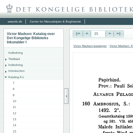
www.kb.dk
Center for Manuskripter & Boghistorie
Victor Madsen: Katalog over
|<
<
>
>|
Det Kongelige Biblioteks
Inkunabler I
Victor Madsen-kataloget
:
Victor Madsen: K
Indledning
Titelblad
Indledning
Introduction
Katalog A-L
7
8
9
10
11
12
13
14
15