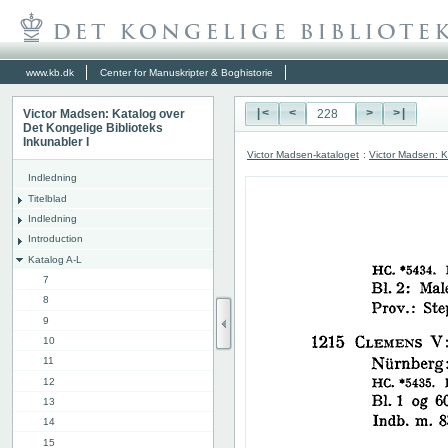
www.kb.dk
Center for Manuskripter & Boghistorie
Victor Madsen: Katalog over
|<
<
>
>|
Det Kongelige Biblioteks
Inkunabler I
Victor Madsen-kataloget
:
Victor Madsen: K
Indledning
Titelblad
Indledning
Introduction
Katalog A-L
7
8
9
10
11
12
13
14
15