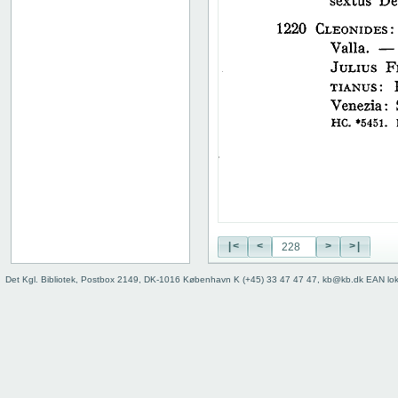
38
39
40
41
42
43
44
45
46
47
48
49
50
|<
<
>
>|
51
52
Det Kgl. Bibliotek, Postbox 2149, DK-1016 København K (+45) 33 47 47 47, kb@kb.dk EAN lo
53
54
55
56
57
58
59